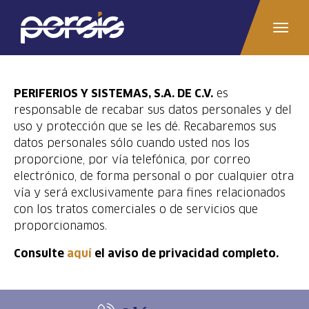
Pasar
AVISO DE PRIVACIDAD
al
TOGG
contenido
NAVI
principal
PERIFERIOS Y SISTEMAS, S.A. DE C.V.
es
responsable de recabar sus datos personales y del
uso y protección que se les dé. Recabaremos sus
datos personales sólo cuando usted nos los
proporcione, por vía telefónica, por correo
electrónico, de forma personal o por cualquier otra
vía y será exclusivamente para fines relacionados
con los tratos comerciales o de servicios que
proporcionamos.
Consulte
aquí
el aviso de privacidad completo.